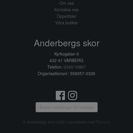
Om oss
Kontakta oss
Öppettider
Våra butiker
Anderbergs skor
Kyrkogatan 6
432 41 VARBERG
Telefon:
0340/10867
Organisationsnr: 556057-0326
Ändra inställingar för cookies
© Anderbergs skor 2026 i samarbete med
Flexicon