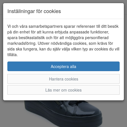
Anderbergs skor
Toggl
Inställningar för cookies
navig
Vi och våra samarbetspartners sparar referenser till ditt besök
HEM
REMONTE
på din enhet för att kunna erbjuda anpassade funktioner,
spara besöksstatistik och för att möjliggöra personifierad
marknadsföring. Utöver nödvändiga cookies, som krävs för
sida ska fungera, kan du själv välja vilken typ av cookies du vill
tillåta.
Acceptera alla
Hantera cookies
Läs mer om cookies