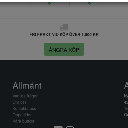
FRI FRAKT VID KÖP ÖVER 1.500 KR
ÅNGRA KÖP
Allmänt
Vanliga frågor
Ky
Om oss
4
Kontakta oss
Te
Öppettider
Or
Våra butiker