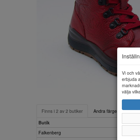
Inställ
Vi och vå
erbjuda a
marknads
välja vilk
Finns i 2 av 2 butiker
Andra färger
Butik
Falkenberg