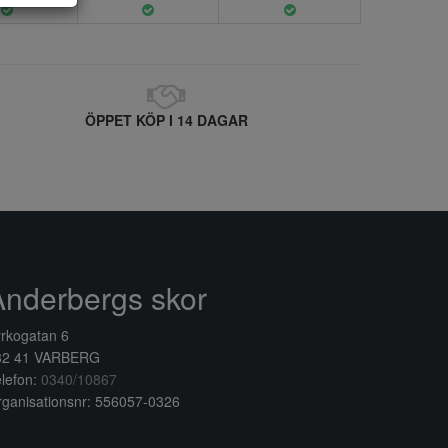
ÖPPET KÖP I 14 DAGAR
Anderbergs skor
rkogatan 6
32 41 VARBERG
lefon:
0340/10867
ganisationsnr: 556057-0326