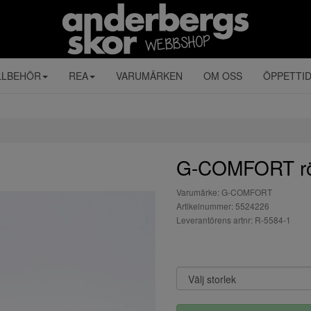
LLBEHÖR
REA
VARUMÄRKEN
OM OSS
ÖPPETTI
G-COMFORT rö
Varumärke: G-COMFORT
Artikelnummer: 5524226
Leverantörens artnr: R-5584-1