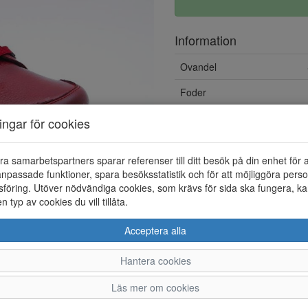
Information
Ovandel
Foder
Vattentät
ningar för cookies
Övrigt
ra samarbetspartners sparar referenser till ditt besök på din enhet för 
Löstagbar innersula
npassade funktioner, spara besöksstatistik och för att möjliggöra perso
föring. Utöver nödvändiga cookies, som krävs för sida ska fungera, ka
en typ av cookies du vill tillåta.
Acceptera alla
Hantera cookies
37
38
Läs mer om cookies