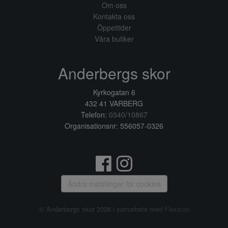
Om oss
Kontakta oss
Öppettider
Våra butiker
Anderbergs skor
Kyrkogatan 6
432 41 VARBERG
Telefon:
0340/10867
Organisationsnr: 556057-0326
Ändra inställingar för cookies
© Anderbergs skor 2026 i samarbete med
Flexicon