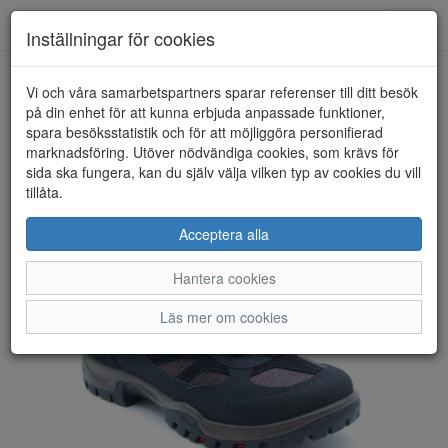
Anderbergs skor
Toggl
Inställningar för cookies
navig
Vi och våra samarbetspartners sparar referenser till ditt besök
HEM
ECCO
på din enhet för att kunna erbjuda anpassade funktioner,
spara besöksstatistik och för att möjliggöra personifierad
marknadsföring. Utöver nödvändiga cookies, som krävs för
sida ska fungera, kan du själv välja vilken typ av cookies du vill
tillåta.
Acceptera alla
Hantera cookies
Läs mer om cookies