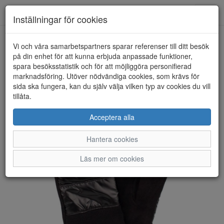
Anderbergs skor
Toggl
Inställningar för cookies
navig
Vi och våra samarbetspartners sparar referenser till ditt besök
HEM
HANDSK KOMPANIET
på din enhet för att kunna erbjuda anpassade funktioner,
spara besöksstatistik och för att möjliggöra personifierad
marknadsföring. Utöver nödvändiga cookies, som krävs för
sida ska fungera, kan du själv välja vilken typ av cookies du vill
tillåta.
Acceptera alla
Hantera cookies
Läs mer om cookies