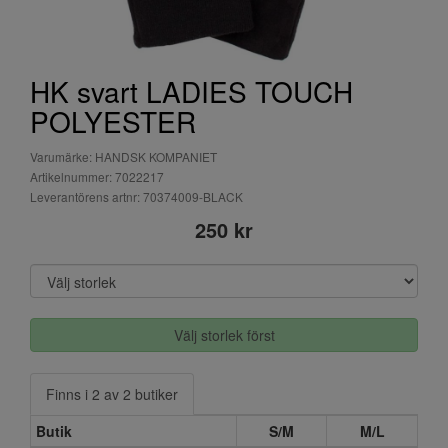
HK svart LADIES TOUCH
POLYESTER
Varumärke: HANDSK KOMPANIET
Artikelnummer: 7022217
Leverantörens artnr: 70374009-BLACK
250 kr
Välj storlek först
Finns i 2 av 2 butiker
Butik
S/M
M/L