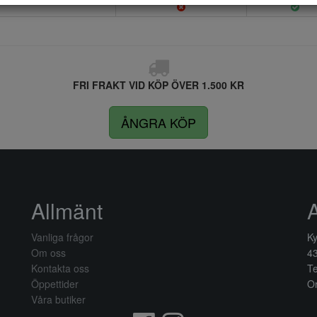
FRI FRAKT VID KÖP ÖVER 1.500 KR
ÅNGRA KÖP
Allmänt
Vanliga frågor
Ky
Om oss
4
Kontakta oss
Te
Öppettider
Or
Våra butiker