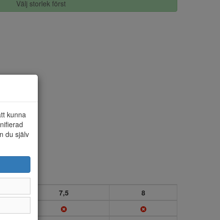
Välj storlek först
att kunna
nifierad
n du själv
7,5
8