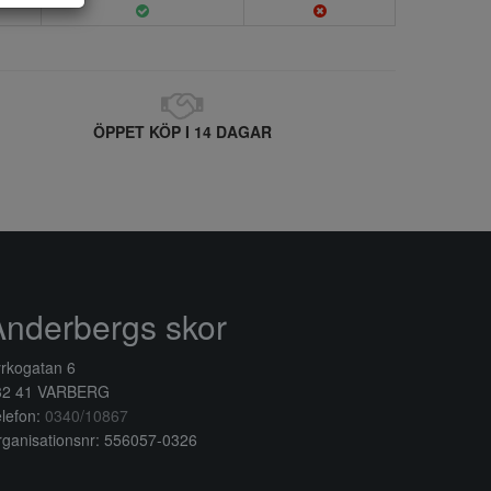
ÖPPET KÖP I 14 DAGAR
Anderbergs skor
rkogatan 6
32 41 VARBERG
lefon:
0340/10867
ganisationsnr: 556057-0326