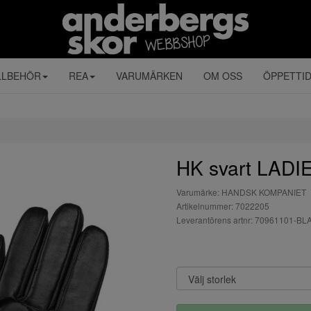
LLBEHÖR
REA
VARUMÄRKEN
OM OSS
ÖPPETTI
HK svart LAD
Varumärke: HANDSK KOMPANIET
Artikelnummer: 7022205
Leverantörens artnr: 70961101-B