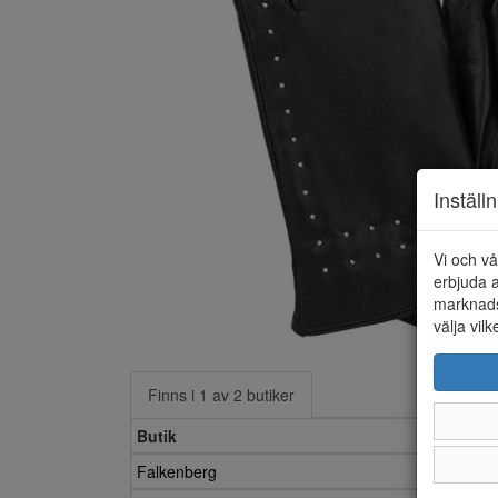
Inställ
Vi och vå
erbjuda a
marknads
välja vilk
Finns i 1 av 2 butiker
Butik
Falkenberg