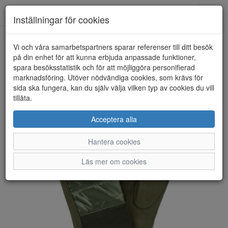
Anderbergs skor
Toggl
Inställningar för cookies
navig
Vi och våra samarbetspartners sparar referenser till ditt besök
HEM
HANDSK KOMPANIET
på din enhet för att kunna erbjuda anpassade funktioner,
spara besöksstatistik och för att möjliggöra personifierad
marknadsföring. Utöver nödvändiga cookies, som krävs för
sida ska fungera, kan du själv välja vilken typ av cookies du vill
tillåta.
Acceptera alla
Hantera cookies
Läs mer om cookies