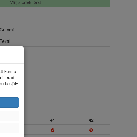
Välj storlek först
Gummi
Textil
Ja
att kunna
nifierad
n du själv
40
41
42