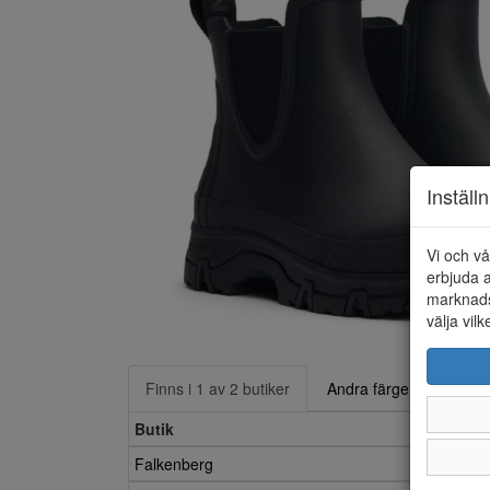
Inställ
Vi och vå
erbjuda a
marknads
välja vilk
Finns i 1 av 2 butiker
Andra färger
Butik
Falkenberg