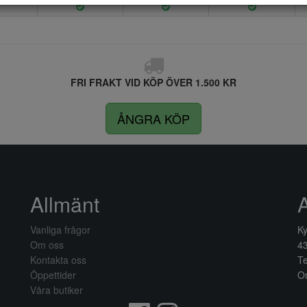
FRI FRAKT VID KÖP ÖVER 1.500 KR
ÅNGRA KÖP
Allmänt
Vanliga frågor
Ky
Om oss
4
Kontakta oss
Te
Öppettider
Or
Våra butiker