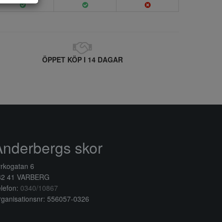
ÖPPET KÖP I 14 DAGAR
Anderbergs skor
rkogatan 6
32 41 VARBERG
lefon:
0340/10867
ganisationsnr: 556057-0326