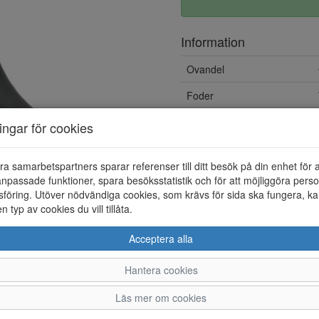
Information
Ovandel
Foder
Löstagbar innersula
ningar för cookies
ra samarbetspartners sparar referenser till ditt besök på din enhet för 
npassade funktioner, spara besöksstatistik och för att möjliggöra perso
föring. Utöver nödvändiga cookies, som krävs för sida ska fungera, ka
en typ av cookies du vill tillåta.
Acceptera alla
Hantera cookies
37
38
39
Läs mer om cookies