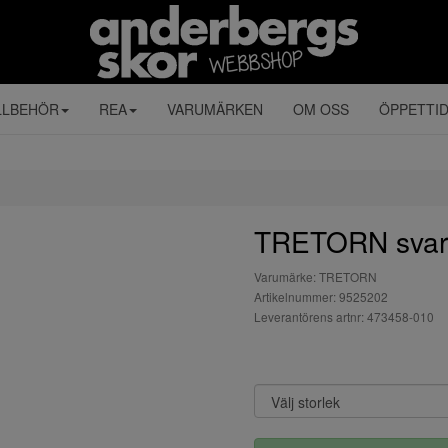
LLBEHÖR
REA
VARUMÄRKEN
OM OSS
ÖPPETTI
TRETORN svar
Varumärke: TRETORN
Artikelnummer: 9525202
Leverantörens artnr: 473458-010