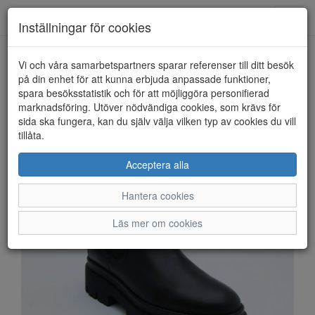
Anderbergs skor
Toggl
Inställningar för cookies
navig
Vi och våra samarbetspartners sparar referenser till ditt besök
HEM
TAMARIS
på din enhet för att kunna erbjuda anpassade funktioner,
spara besöksstatistik och för att möjliggöra personifierad
marknadsföring. Utöver nödvändiga cookies, som krävs för
sida ska fungera, kan du själv välja vilken typ av cookies du vill
tillåta.
Acceptera alla
Hantera cookies
Läs mer om cookies