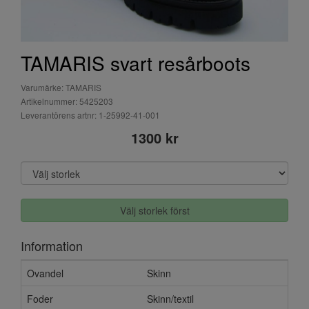
TAMARIS svart resårboots
Varumärke: TAMARIS
Artikelnummer: 5425203
Leverantörens artnr: 1-25992-41-001
1300 kr
Välj storlek först
Information
Ovandel
Skinn
Foder
Skinn/textil