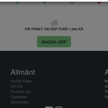
FRI FRAKT VID KÖP ÖVER 1.500 KR
ÅNGRA KÖP
Allmänt
Vanliga frågor
Ky
Om oss
4
Kontakta oss
Te
Öppettider
Or
Våra butiker