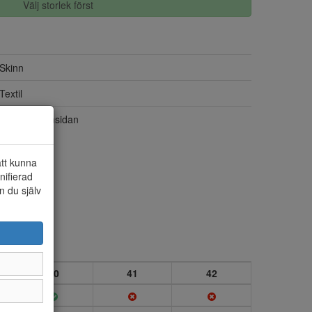
Välj storlek först
Skinn
Textil
Dragkedja insidan
att kunna
nifierad
n du själv
40
41
42