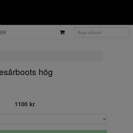
DER
esårboots hög
1100 kr