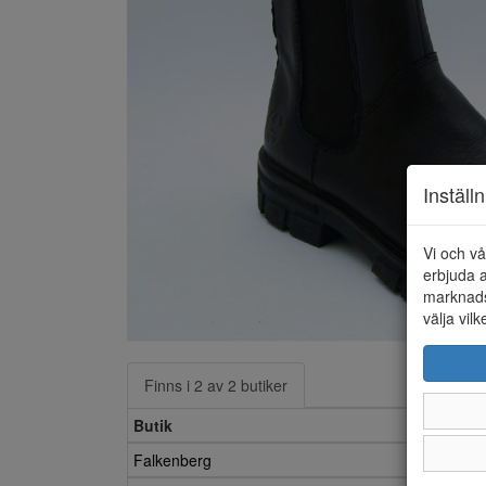
Inställ
Vi och vå
erbjuda a
marknads
välja vilk
Finns i 2 av 2 butiker
Butik
Falkenberg