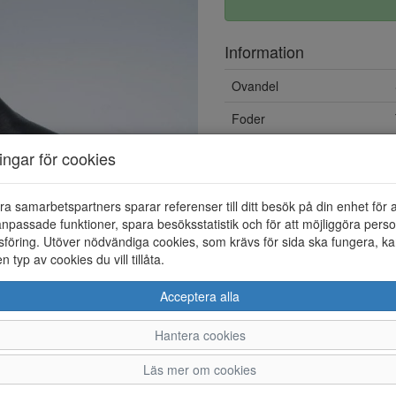
Information
Ovandel
Foder
Övrigt
ningar för cookies
ra samarbetspartners sparar referenser till ditt besök på din enhet för 
npassade funktioner, spara besöksstatistik och för att möjliggöra perso
föring. Utöver nödvändiga cookies, som krävs för sida ska fungera, ka
en typ av cookies du vill tillåta.
Acceptera alla
Hantera cookies
36
37
38
39
Läs mer om cookies