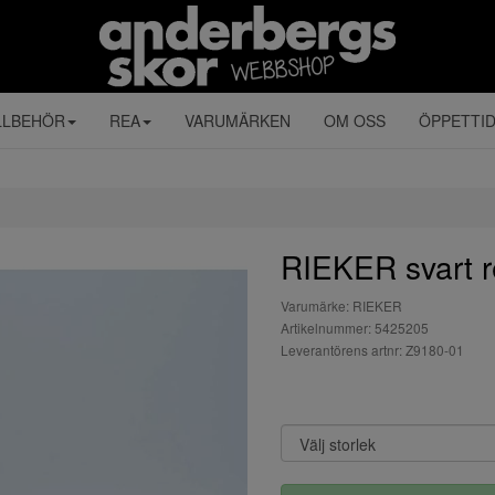
LLBEHÖR
REA
VARUMÄRKEN
OM OSS
ÖPPETTI
RIEKER svart r
Varumärke: RIEKER
Artikelnummer: 5425205
Leverantörens artnr: Z9180-01