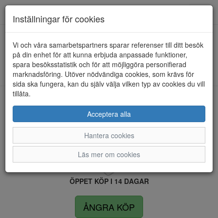
Anderbergs skor
Toggl
Inställningar för cookies
navig
Vi och våra samarbetspartners sparar referenser till ditt besök
HEM
RIEKER
på din enhet för att kunna erbjuda anpassade funktioner,
spara besöksstatistik och för att möjliggöra personifierad
Kunde inte hitta några artiklar...
marknadsföring. Utöver nödvändiga cookies, som krävs för
sida ska fungera, kan du själv välja vilken typ av cookies du vill
tillåta.
LEVERANS INOM 4 DAGAR INOM SVERIGE
Acceptera alla
Hantera cookies
FRI FRAKT VID KÖP ÖVER 1.500 KR
Läs mer om cookies
ÖPPET KÖP I 14 DAGAR
ÅNGRA KÖP