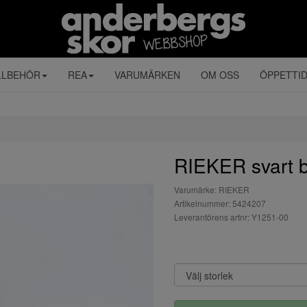
LLBEHÖR
REA
VARUMÄRKEN
OM OSS
ÖPPETTI
RIEKER svart b
Varumärke: RIEKER
Artikelnummer: 5424207
Leverantörens artnr: Y1251-00