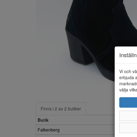
Inställ
Vi och vå
erbjuda a
marknads
välja vilk
Finns i 2 av 2 butiker
Butik
Falkenberg