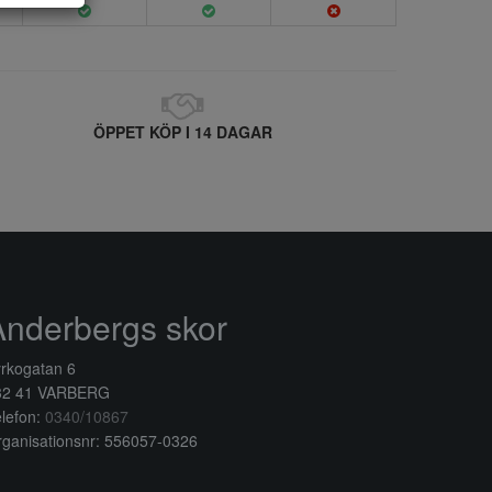
ÖPPET KÖP I 14 DAGAR
Anderbergs skor
rkogatan 6
32 41 VARBERG
lefon:
0340/10867
ganisationsnr: 556057-0326