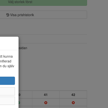
Välj storlek först
Visa prishistorik
Mocka textil
Dragkedja insidan
att kunna
nifierad
n du själv
40
41
42