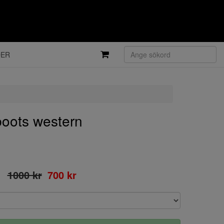
DER
oots western
1000 kr
700 kr