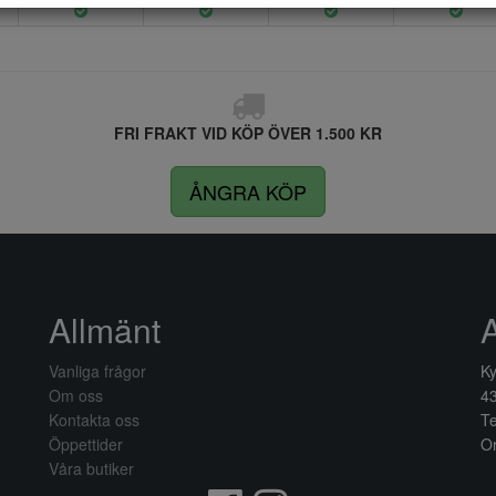
FRI FRAKT VID KÖP ÖVER 1.500 KR
ÅNGRA KÖP
Allmänt
Vanliga frågor
Ky
Om oss
4
Kontakta oss
Te
Öppettider
Or
Våra butiker