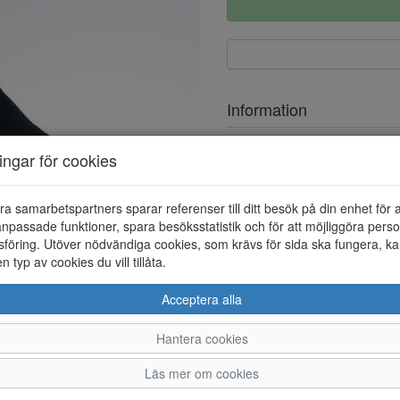
Information
Ovandel
ningar för cookies
Övrigt
ra samarbetspartners sparar referenser till ditt besök på din enhet för 
npassade funktioner, spara besöksstatistik och för att möjliggöra perso
föring. Utöver nödvändiga cookies, som krävs för sida ska fungera, ka
en typ av cookies du vill tillåta.
Acceptera alla
Hantera cookies
36
37
38
39
Läs mer om cookies