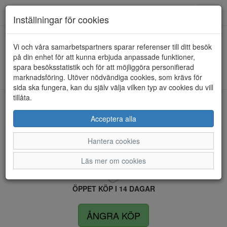
Anderbergs skor
Toggl
Inställningar för cookies
navig
Vi och våra samarbetspartners sparar referenser till ditt besök
HEM
DUFFY
på din enhet för att kunna erbjuda anpassade funktioner,
spara besöksstatistik och för att möjliggöra personifierad
Kunde inte hitta några artiklar...
marknadsföring. Utöver nödvändiga cookies, som krävs för
sida ska fungera, kan du själv välja vilken typ av cookies du vill
tillåta.
LEVERANS INOM 4 DAGAR INOM SVERIGE
Acceptera alla
Hantera cookies
FRI FRAKT VID KÖP ÖVER 1.500 KR
Läs mer om cookies
ÖPPET KÖP I 14 DAGAR
ÅNGRA KÖP