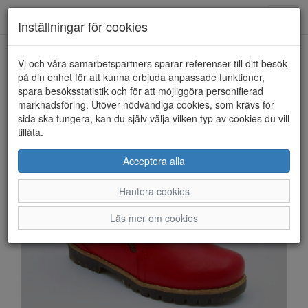
Anderbergs skor
Toggl
Inställningar för cookies
navig
Vi och våra samarbetspartners sparar referenser till ditt besök
HEM
CHARLOTTE
på din enhet för att kunna erbjuda anpassade funktioner,
spara besöksstatistik och för att möjliggöra personifierad
marknadsföring. Utöver nödvändiga cookies, som krävs för
sida ska fungera, kan du själv välja vilken typ av cookies du vill
tillåta.
Acceptera alla
Hantera cookies
Läs mer om cookies