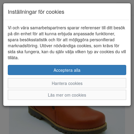
Anderbergs skor
Toggl
Inställningar för cookies
navig
Vi och våra samarbetspartners sparar referenser till ditt besök
HEM
CHARLOTTE
på din enhet för att kunna erbjuda anpassade funktioner,
spara besöksstatistik och för att möjliggöra personifierad
marknadsföring. Utöver nödvändiga cookies, som krävs för
sida ska fungera, kan du själv välja vilken typ av cookies du vill
tillåta.
Acceptera alla
Hantera cookies
Läs mer om cookies