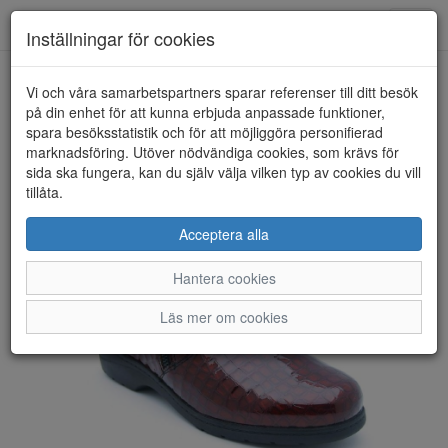
Anderbergs skor
Toggl
Inställningar för cookies
navig
Vi och våra samarbetspartners sparar referenser till ditt besök
HEM
CAPRICE
på din enhet för att kunna erbjuda anpassade funktioner,
spara besöksstatistik och för att möjliggöra personifierad
marknadsföring. Utöver nödvändiga cookies, som krävs för
sida ska fungera, kan du själv välja vilken typ av cookies du vill
tillåta.
Acceptera alla
Hantera cookies
Läs mer om cookies