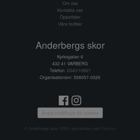
Om oss
Kontakta oss
Öppettider
Våra butiker
Anderbergs skor
Kyrkogatan 6
432 41 VARBERG
Telefon:
0340/10867
Organisationsnr: 556057-0326
Ändra inställingar för cookies
© Anderbergs skor 2026 i samarbete med
Flexicon