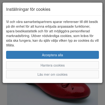
Anderbergs skor
Toggl
Inställningar för cookies
navig
Vi och våra samarbetspartners sparar referenser till ditt besök
HEM
SOFT LINE BY JANA
på din enhet för att kunna erbjuda anpassade funktioner,
spara besöksstatistik och för att möjliggöra personifierad
marknadsföring. Utöver nödvändiga cookies, som krävs för
sida ska fungera, kan du själv välja vilken typ av cookies du vill
tillåta.
Acceptera alla
Hantera cookies
Läs mer om cookies