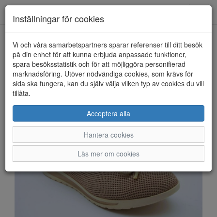
Anderbergs skor
Toggl
Inställningar för cookies
navig
Vi och våra samarbetspartners sparar referenser till ditt besök
HEM
SOFT LINE BY JANA
på din enhet för att kunna erbjuda anpassade funktioner,
spara besöksstatistik och för att möjliggöra personifierad
marknadsföring. Utöver nödvändiga cookies, som krävs för
sida ska fungera, kan du själv välja vilken typ av cookies du vill
tillåta.
Acceptera alla
Hantera cookies
Läs mer om cookies