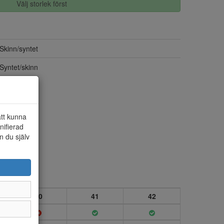
Välj storlek först
Skinn/syntet
Syntet/skinn
att kunna
nifierad
n du själv
40
41
42