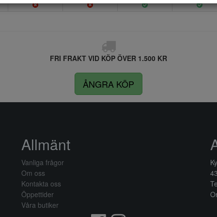
FRI FRAKT VID KÖP ÖVER 1.500 KR
ÅNGRA KÖP
Allmänt
Vanliga frågor
Ky
Om oss
4
Kontakta oss
Te
Öppettider
Or
Våra butiker