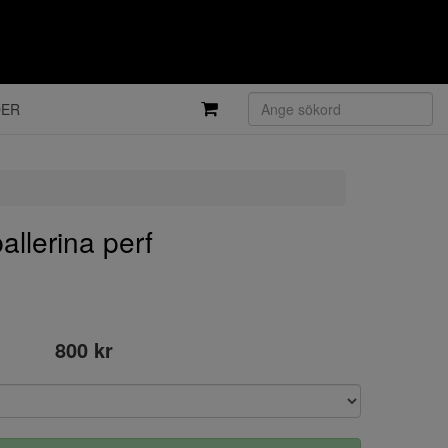
DER
llerina perf
800 kr