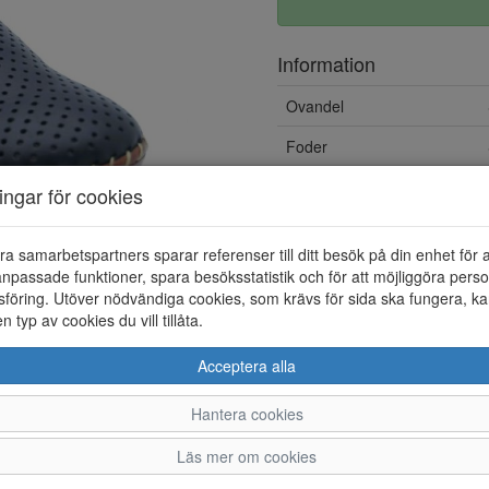
Information
Ovandel
Foder
ningar för cookies
ra samarbetspartners sparar referenser till ditt besök på din enhet för 
npassade funktioner, spara besöksstatistik och för att möjliggöra perso
föring. Utöver nödvändiga cookies, som krävs för sida ska fungera, ka
en typ av cookies du vill tillåta.
Acceptera alla
Hantera cookies
36
37
38
39
Läs mer om cookies