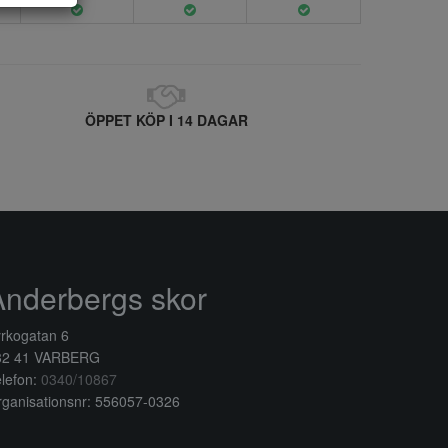
ÖPPET KÖP I 14 DAGAR
Anderbergs skor
rkogatan 6
32 41 VARBERG
lefon:
0340/10867
ganisationsnr: 556057-0326