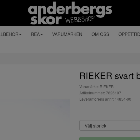
LLBEHÖR
REA
VARUMÄRKEN
OM OSS
ÖPPETTI
RIEKER svart ba
Varumärke: RIEKER
Artikelnummer: 7626107
Leverantörens artnr: 44854-00