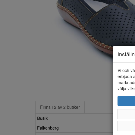
Inställ
Vi och vå
erbjuda a
marknads
välja vilk
Finns i 2 av 2 butiker
Butik
Falkenberg