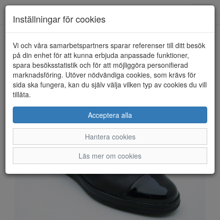
Anderbergs skor
Toggl
Inställningar för cookies
navig
Vi och våra samarbetspartners sparar referenser till ditt besök
HEM
GABOR
på din enhet för att kunna erbjuda anpassade funktioner,
spara besöksstatistik och för att möjliggöra personifierad
marknadsföring. Utöver nödvändiga cookies, som krävs för
sida ska fungera, kan du själv välja vilken typ av cookies du vill
tillåta.
Acceptera alla
Hantera cookies
Läs mer om cookies