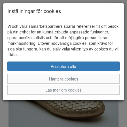
Anderbergs skor
Toggl
Inställningar för cookies
navig
Vi och våra samarbetspartners sparar referenser till ditt besök
HEM
GABOR
på din enhet för att kunna erbjuda anpassade funktioner,
spara besöksstatistik och för att möjliggöra personifierad
marknadsföring. Utöver nödvändiga cookies, som krävs för
sida ska fungera, kan du själv välja vilken typ av cookies du vill
tillåta.
Acceptera alla
Hantera cookies
Läs mer om cookies