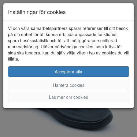
Anderbergs skor
Toggl
Inställningar för cookies
navig
Vi och våra samarbetspartners sparar referenser till ditt besök
HEM
ARCOPEDICO
på din enhet för att kunna erbjuda anpassade funktioner,
spara besöksstatistik och för att möjliggöra personifierad
marknadsföring. Utöver nödvändiga cookies, som krävs för
sida ska fungera, kan du själv välja vilken typ av cookies du vill
tillåta.
Acceptera alla
Hantera cookies
Läs mer om cookies