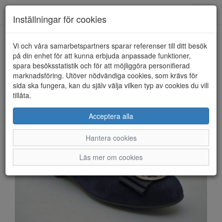
Anderbergs skor
Toggl
Inställningar för cookies
navig
Vi och våra samarbetspartners sparar referenser till ditt besök
HEM
ARA
på din enhet för att kunna erbjuda anpassade funktioner,
spara besöksstatistik och för att möjliggöra personifierad
marknadsföring. Utöver nödvändiga cookies, som krävs för
sida ska fungera, kan du själv välja vilken typ av cookies du vill
tillåta.
Acceptera alla
Hantera cookies
Läs mer om cookies