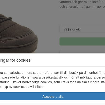
värmen och ger extra komfort h
och yttersulorna i gummi ger p
ningar för cookies
Information
ra samarbetspartners sparar referenser till ditt besök på din enhet för 
npassade funktioner, spara besöksstatistik och för att möjliggöra perso
Ovandel
föring. Utöver nödvändiga cookies, som krävs för sida ska fungera, ka
Foder
en typ av cookies du vill tillåta.
Vattentät
Acceptera alla
Löstagbar innersula