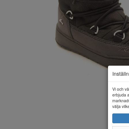
Inställ
Vi och vå
erbjuda a
marknads
välja vilk