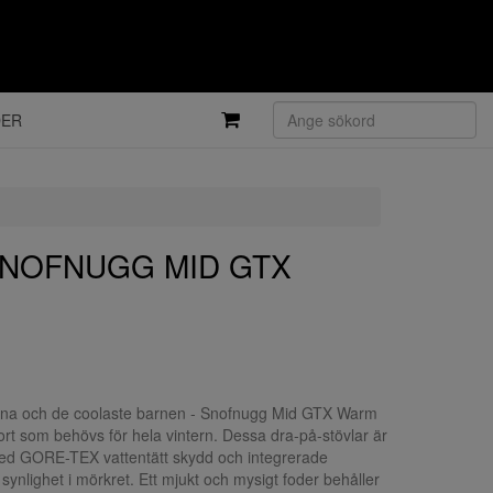
DER
 SNOFNUGG MID GTX
garna och de coolaste barnen - Snofnugg Mid GTX Warm
rt som behövs för hela vintern. Dessa dra-på-stövlar är
med GORE-TEX vattentätt skydd och integrerade
 synlighet i mörkret. Ett mjukt och mysigt foder behåller