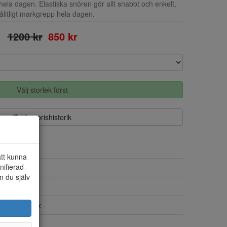
ela dagen. Elastiska snören gör allt snabbt och enkelt,
ålitligt markgrepp hela dagen.
1200 kr
850 kr
Välj storlek först
Visa prishistorik
att kunna
nifierad
Textil
n du själv
Varmfodrad
Ja, Gore-Tex
Ja