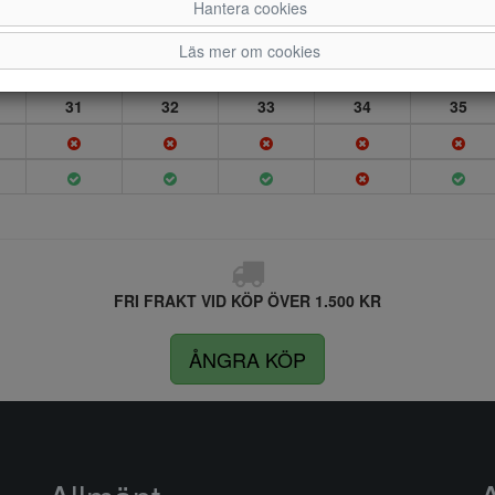
Hantera cookies
Läs mer om cookies
31
32
33
34
35
FRI FRAKT VID KÖP ÖVER 1.500 KR
ÅNGRA KÖP