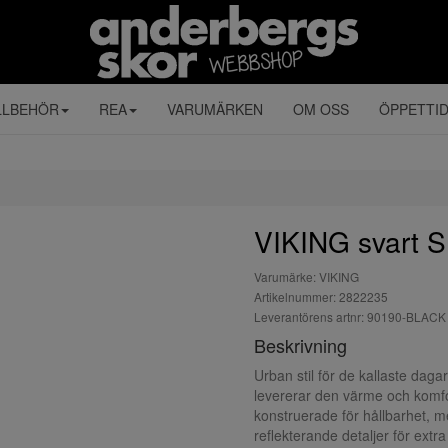
LLBEHÖR
REA
VARUMÄRKEN
OM OSS
ÖPPETTI
VIKING svart
Varumärke: VIKING
Artikelnummer: 2822235
Leverantörens artnr: 90190-BLACK
Beskrivning
Urban stil för de kallaste da
levererar den värme och komfo
konstruerade för hållbarhet, 
reflekterande detaljer för extra