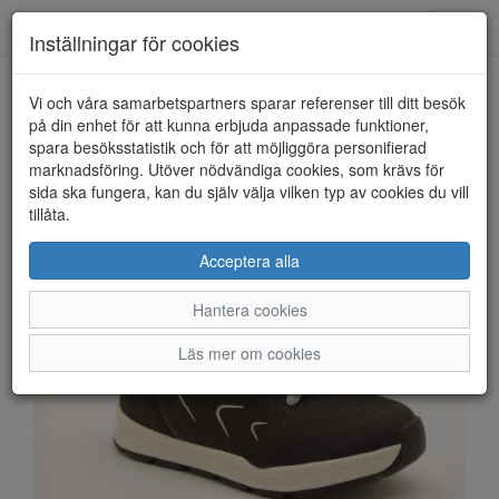
Anderbergs skor
Toggl
Inställningar för cookies
navig
Vi och våra samarbetspartners sparar referenser till ditt besök
HEM
VIKING
på din enhet för att kunna erbjuda anpassade funktioner,
spara besöksstatistik och för att möjliggöra personifierad
marknadsföring. Utöver nödvändiga cookies, som krävs för
sida ska fungera, kan du själv välja vilken typ av cookies du vill
tillåta.
Acceptera alla
Hantera cookies
Läs mer om cookies