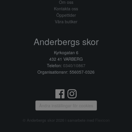
Om oss
Kontakta oss
Öppettider
Våra butiker
Anderbergs skor
Kyrkogatan 6
432 41 VARBERG
Telefon:
0340/10867
Organisationsnr: 556057-0326
Ändra inställingar för cookies
© Anderbergs skor 2026 i samarbete med
Flexicon