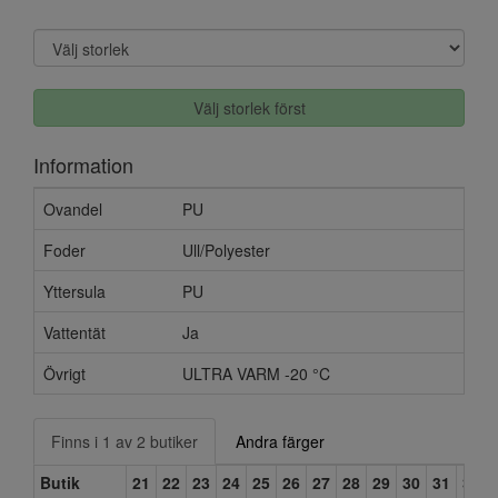
Välj storlek först
Information
Ovandel
PU
Foder
Ull/Polyester
Yttersula
PU
Vattentät
Ja
Övrigt
ULTRA VARM -20 °C
Finns i 1 av 2 butiker
Andra färger
Butik
21
22
23
24
25
26
27
28
29
30
31
32