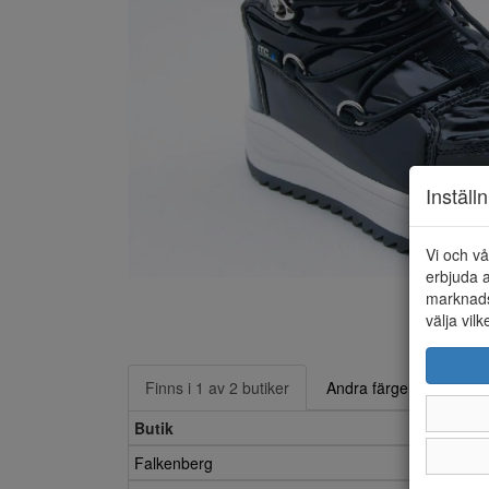
Inställ
Vi och vå
erbjuda a
marknads
välja vilk
Finns i 1 av 2 butiker
Andra färger
Butik
Falkenberg