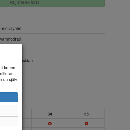
Välj storlek först
Textil/syntet
Varmfodrad
Ja
Dragkedja insidan
att kunna
nifierad
n du själv
33
34
35