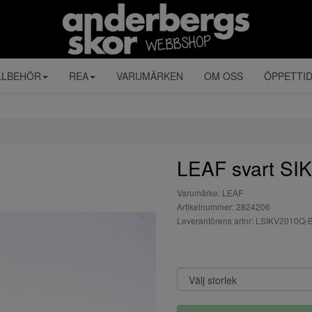
LLBEHÖR
REA
VARUMÄRKEN
OM OSS
ÖPPETTI
LEAF svart SI
Varumärke: LEAF
Artikelnummer: 2824206
Leverantörens artnr: LSIKV2010Q