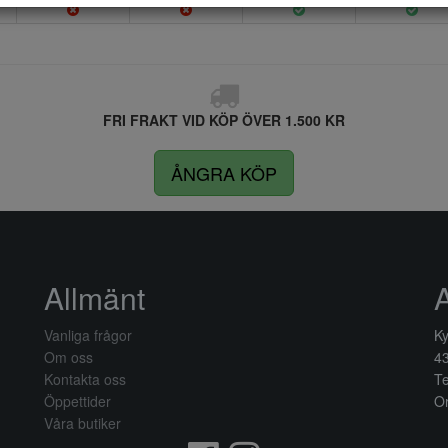
FRI FRAKT VID KÖP ÖVER 1.500 KR
ÅNGRA KÖP
Allmänt
Vanliga frågor
Ky
Om oss
4
Kontakta oss
Te
Öppettider
Or
Våra butiker