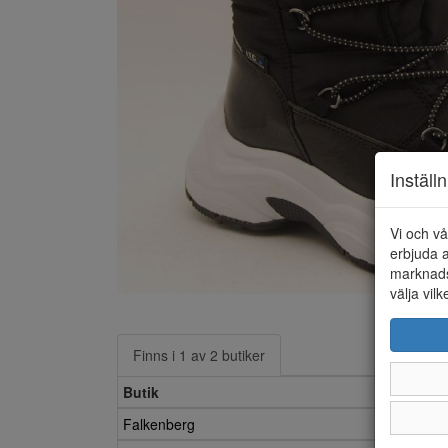
Inställ
Vi och vå
erbjuda a
marknads
välja vilk
Finns i 1 av 2 butiker
Butik
Falkenberg