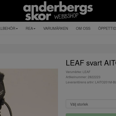
LLBEHÖR
REA
VARUMÄRKEN
OM OSS
ÖPPETTI
LEAF svart A
Varumärke: LEAF
Artikelnummer: 2822223
Leverantörens artnr: LAITO201M-