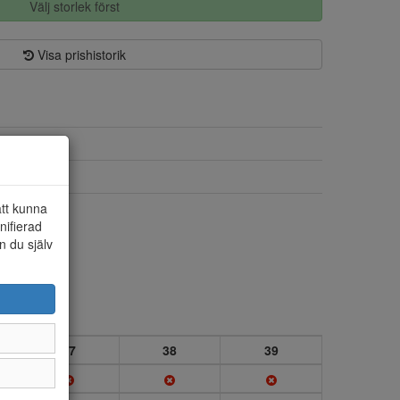
Välj storlek först
Visa prishistorik
Textil/syntet
Varmfodrad
att kunna
Ja
nifierad
n du själv
37
38
39