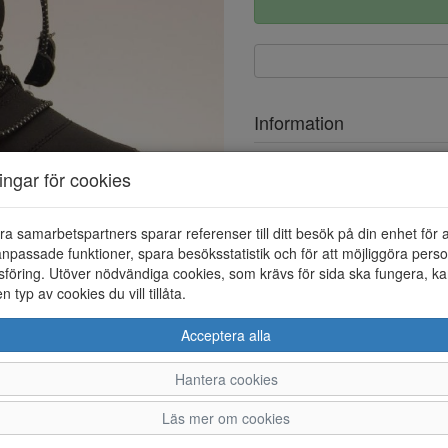
Information
Ovandel
ningar för cookies
Foder
ra samarbetspartners sparar referenser till ditt besök på din enhet för 
Vattentät
npassade funktioner, spara besöksstatistik och för att möjliggöra perso
föring. Utöver nödvändiga cookies, som krävs för sida ska fungera, ka
en typ av cookies du vill tillåta.
Acceptera alla
Hantera cookies
33
34
35
36
Läs mer om cookies