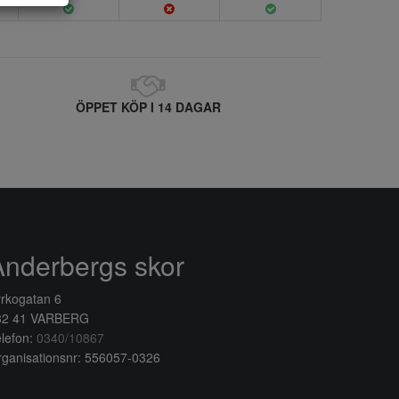
ÖPPET KÖP I 14 DAGAR
Anderbergs skor
rkogatan 6
32 41 VARBERG
lefon:
0340/10867
ganisationsnr: 556057-0326