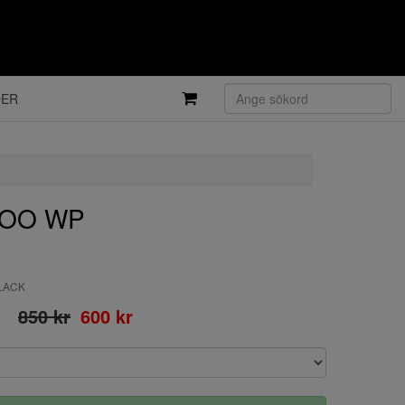
DER
ITOO WP
BLACK
850 kr
600 kr