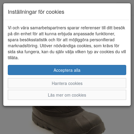
Anderbergs skor
Toggl
Inställningar för cookies
navig
Vi och våra samarbetspartners sparar referenser till ditt besök
HEM
KAVAT
på din enhet för att kunna erbjuda anpassade funktioner,
spara besöksstatistik och för att möjliggöra personifierad
marknadsföring. Utöver nödvändiga cookies, som krävs för
sida ska fungera, kan du själv välja vilken typ av cookies du vill
tillåta.
Acceptera alla
Hantera cookies
Läs mer om cookies