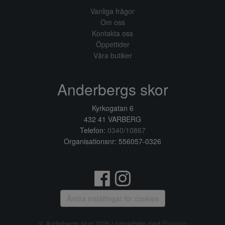
Vanliga frågor
Om oss
Kontakta oss
Öppettider
Våra butiker
Anderbergs skor
Kyrkogatan 6
432 41 VARBERG
Telefon:
0340/10867
Organisationsnr: 556057-0326
Ändra inställingar för cookies
© Anderbergs skor 2026 i samarbete med
Flexicon