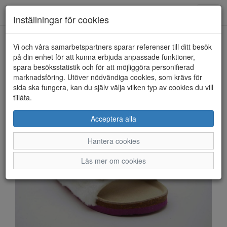
Anderbergs skor
Toggl
Inställningar för cookies
navig
Vi och våra samarbetspartners sparar referenser till ditt besök
HEM
PAX
på din enhet för att kunna erbjuda anpassade funktioner,
spara besöksstatistik och för att möjliggöra personifierad
marknadsföring. Utöver nödvändiga cookies, som krävs för
sida ska fungera, kan du själv välja vilken typ av cookies du vill
tillåta.
Acceptera alla
Hantera cookies
Läs mer om cookies