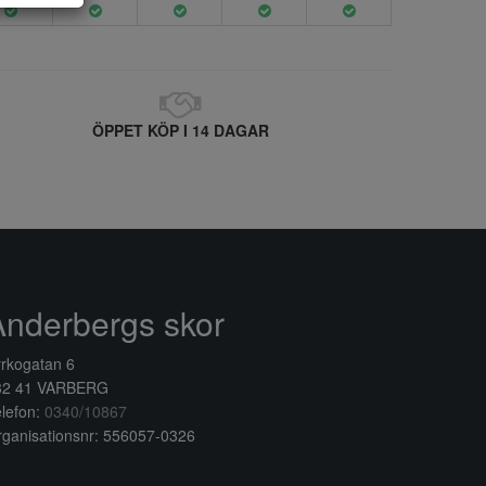
ÖPPET KÖP I 14 DAGAR
Anderbergs skor
rkogatan 6
32 41 VARBERG
lefon:
0340/10867
ganisationsnr: 556057-0326