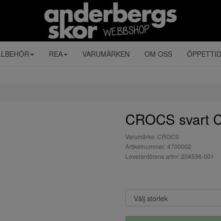
LLBEHÖR
REA
VARUMÄRKEN
OM OSS
ÖPPETTI
CROCS svart 
Varumärke: CROCS
Artikelnummer: 4700002
Leverantörens artnr: 204536-001