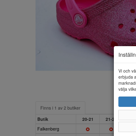
Inställ
Vi och vå
erbjuda a
marknads
välja vilk
Finns i 1 av 2 butiker
Butik
20-21
21-22
22-
Falkenberg