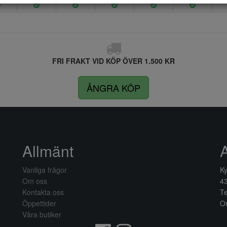
FRI FRAKT VID KÖP ÖVER 1.500 KR
ÅNGRA KÖP
Allmänt
Vanliga frågor
Ky
Om oss
4
Kontakta oss
Te
Öppettider
Or
Våra butiker