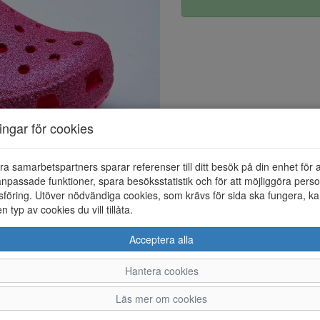
ningar för cookies
ra samarbetspartners sparar referenser till ditt besök på din enhet för 
npassade funktioner, spara besöksstatistik och för att möjliggöra perso
föring. Utöver nödvändiga cookies, som krävs för sida ska fungera, ka
en typ av cookies du vill tillåta.
Acceptera alla
Hantera cookies
23
23-24
24-25
25-26
27-28
28-29
2
Läs mer om cookies