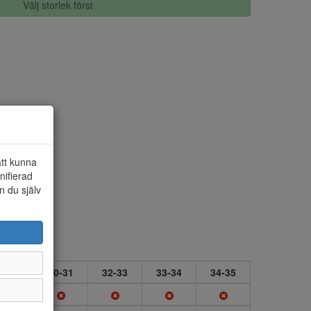
Välj storlek först
att kunna
nifierad
n du själv
9-30
30-31
32-33
33-34
34-35