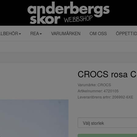
LLBEHÖR
REA
VARUMÄRKEN
OM OSS
ÖPPETTI
CROCS rosa C
Varumärke: CROCS
Artikelnummer: 4720105
Leverantörens artnr: 206992-6XE