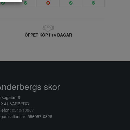
ÖPPET KÖP I 14 DAGAR
Anderbergs skor
rkogatan 6
32 41 VARBERG
lefon:
0340/10867
ganisationsnr: 556057-0326