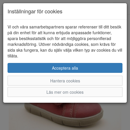
Anderbergs skor
Toggl
Inställningar för cookies
navig
Vi och våra samarbetspartners sparar referenser till ditt besök
HEM
SUPERFIT
på din enhet för att kunna erbjuda anpassade funktioner,
spara besöksstatistik och för att möjliggöra personifierad
marknadsföring. Utöver nödvändiga cookies, som krävs för
sida ska fungera, kan du själv välja vilken typ av cookies du vill
tillåta.
Acceptera alla
Hantera cookies
Läs mer om cookies