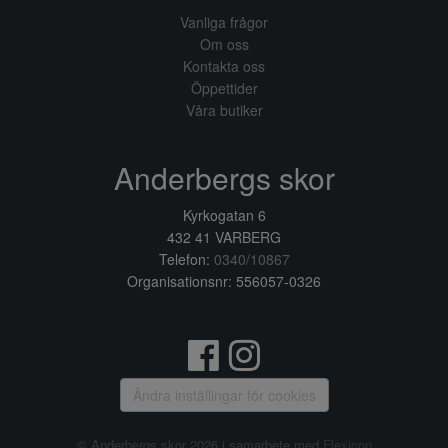
Vanliga frågor
Om oss
Kontakta oss
Öppettider
Våra butiker
Anderbergs skor
Kyrkogatan 6
432 41 VARBERG
Telefon:
0340/10867
Organisationsnr: 556057-0326
Ändra inställingar för cookies
© Anderbergs skor 2026 i samarbete med
Flexicon