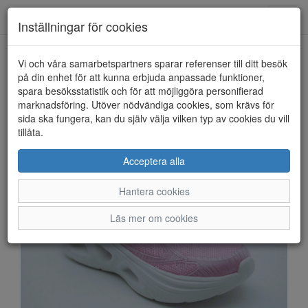
Anderbergs skor
Toggl
Inställningar för cookies
navig
Vi och våra samarbetspartners sparar referenser till ditt besök
HEM
SKECHERS
på din enhet för att kunna erbjuda anpassade funktioner,
spara besöksstatistik och för att möjliggöra personifierad
marknadsföring. Utöver nödvändiga cookies, som krävs för
sida ska fungera, kan du själv välja vilken typ av cookies du vill
tillåta.
Acceptera alla
Hantera cookies
Läs mer om cookies