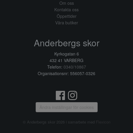
Om oss
Kontakta oss
Öppettider
Våra butiker
Anderbergs skor
Kyrkogatan 6
432 41 VARBERG
Telefon:
0340/10867
Organisationsnr: 556057-0326
Ändra inställingar för cookies
© Anderbergs skor 2026 i samarbete med
Flexicon