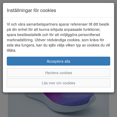
Anderbergs skor
Toggl
Inställningar för cookies
navig
Vi och våra samarbetspartners sparar referenser till ditt besök
HEM
SKECHERS
på din enhet för att kunna erbjuda anpassade funktioner,
spara besöksstatistik och för att möjliggöra personifierad
marknadsföring. Utöver nödvändiga cookies, som krävs för
sida ska fungera, kan du själv välja vilken typ av cookies du vill
tillåta.
Acceptera alla
Hantera cookies
Läs mer om cookies