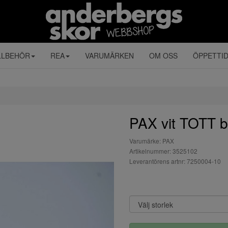
LLBEHÖR
REA
VARUMÄRKEN
OM OSS
ÖPPETTI
PAX vit TOTT 
Varumärke: PAX
Artikelnummer: 3525102
Leverantörens artnr: 7250004-10