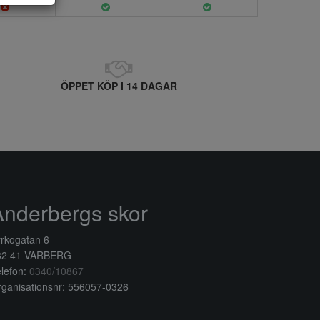
ÖPPET KÖP I 14 DAGAR
Anderbergs skor
rkogatan 6
32 41 VARBERG
lefon:
0340/10867
ganisationsnr: 556057-0326