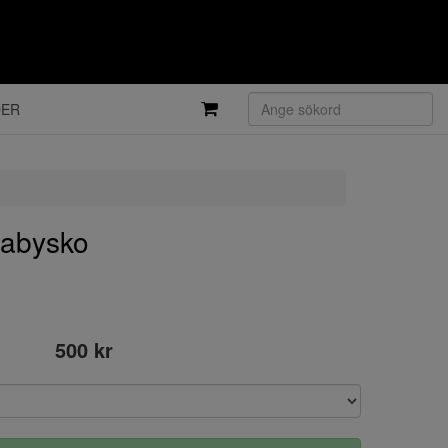
DER
babysko
500 kr