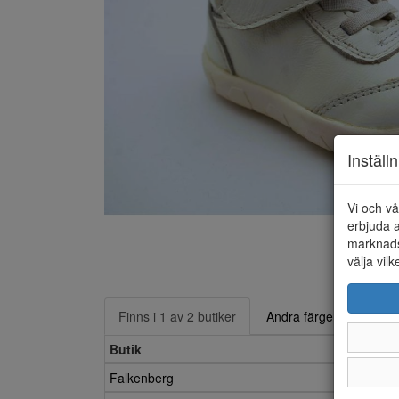
Inställ
Vi och vå
erbjuda a
marknads
välja vilk
Finns i 1 av 2 butiker
Andra färger
Butik
Falkenberg