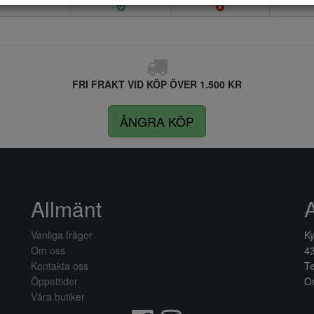
FRI FRAKT VID KÖP ÖVER 1.500 KR
ÅNGRA KÖP
Allmänt
Vanliga frågor
Ky
Om oss
4
Kontakta oss
Te
Öppettider
Or
Våra butiker