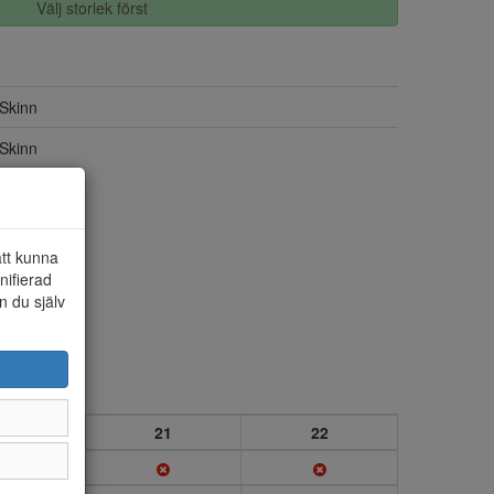
Välj storlek först
Skinn
Skinn
att kunna
nifierad
n du själv
20
21
22