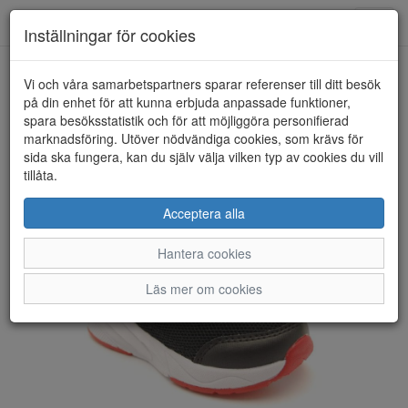
Anderbergs skor
Toggl
Inställningar för cookies
navig
Vi och våra samarbetspartners sparar referenser till ditt besök
HEM
PAX
på din enhet för att kunna erbjuda anpassade funktioner,
spara besöksstatistik och för att möjliggöra personifierad
marknadsföring. Utöver nödvändiga cookies, som krävs för
sida ska fungera, kan du själv välja vilken typ av cookies du vill
tillåta.
Acceptera alla
Hantera cookies
Läs mer om cookies