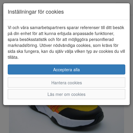
Anderbergs skor
Toggl
Inställningar för cookies
navig
Vi och våra samarbetspartners sparar referenser till ditt besök
HEM
PAX
på din enhet för att kunna erbjuda anpassade funktioner,
spara besöksstatistik och för att möjliggöra personifierad
marknadsföring. Utöver nödvändiga cookies, som krävs för
sida ska fungera, kan du själv välja vilken typ av cookies du vill
tillåta.
Acceptera alla
Hantera cookies
Läs mer om cookies