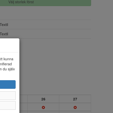
Välj storlek först
Textil
Textil
Ja
att kunna
nifierad
n du själv
25
26
27