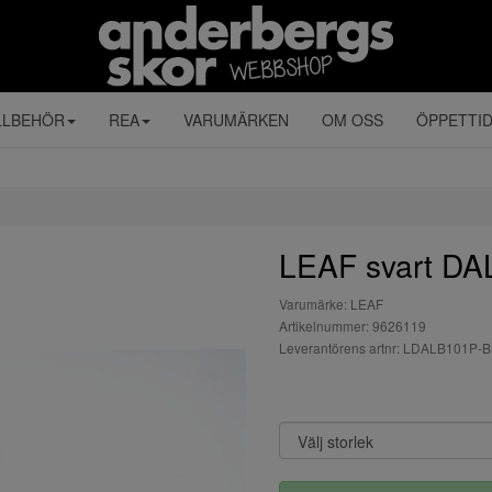
LLBEHÖR
REA
VARUMÄRKEN
OM OSS
ÖPPETTI
LEAF svart DA
Varumärke: LEAF
Artikelnummer: 9626119
Leverantörens artnr: LDALB101P-