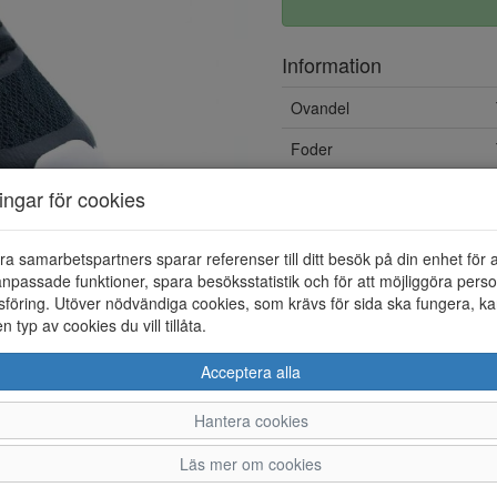
Information
Ovandel
Foder
Löstagbar innersula
ningar för cookies
ra samarbetspartners sparar referenser till ditt besök på din enhet för 
npassade funktioner, spara besöksstatistik och för att möjliggöra perso
föring. Utöver nödvändiga cookies, som krävs för sida ska fungera, ka
en typ av cookies du vill tillåta.
Acceptera alla
Hantera cookies
22
23
24
Läs mer om cookies