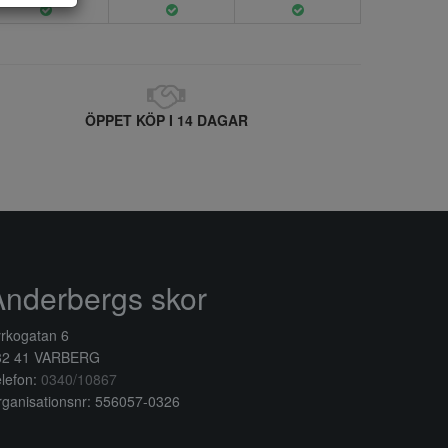
ÖPPET KÖP I 14 DAGAR
Anderbergs skor
rkogatan 6
32 41 VARBERG
lefon:
0340/10867
ganisationsnr: 556057-0326