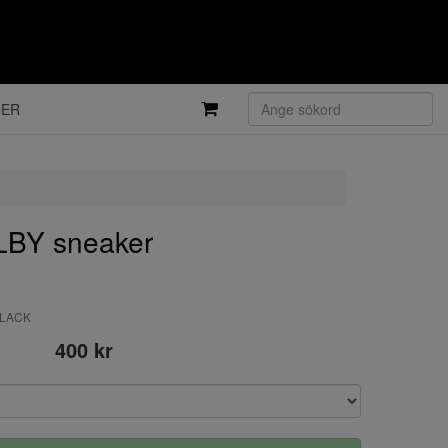
DER
LBY sneaker
BLACK
400 kr