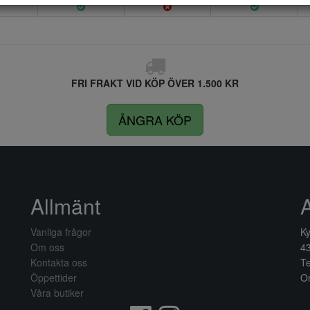
FRI FRAKT VID KÖP ÖVER 1.500 KR
ÅNGRA KÖP
Allmänt
Vanliga frågor
Ky
Om oss
4
Kontakta oss
Te
Öppettider
Or
Våra butiker