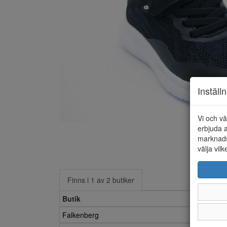
Inställ
Vi och vå
erbjuda a
marknads
välja vilk
Finns i 1 av 2 butiker
Butik
Falkenberg