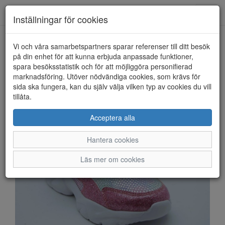
Anderbergs skor
Toggl
Inställningar för cookies
navig
Vi och våra samarbetspartners sparar referenser till ditt besök
HEM
LEAF
på din enhet för att kunna erbjuda anpassade funktioner,
spara besöksstatistik och för att möjliggöra personifierad
marknadsföring. Utöver nödvändiga cookies, som krävs för
sida ska fungera, kan du själv välja vilken typ av cookies du vill
tillåta.
Acceptera alla
Hantera cookies
Läs mer om cookies