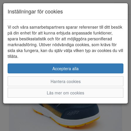
Anderbergs skor
Toggl
Inställningar för cookies
navig
Vi och våra samarbetspartners sparar referenser till ditt besök
HEM
LEAF
på din enhet för att kunna erbjuda anpassade funktioner,
spara besöksstatistik och för att möjliggöra personifierad
marknadsföring. Utöver nödvändiga cookies, som krävs för
sida ska fungera, kan du själv välja vilken typ av cookies du vill
tillåta.
Acceptera alla
Hantera cookies
Läs mer om cookies