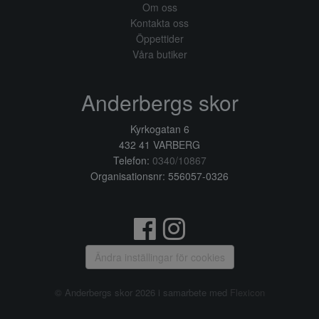
Om oss
Kontakta oss
Öppettider
Våra butiker
Anderbergs skor
Kyrkogatan 6
432 41 VARBERG
Telefon:
0340/10867
Organisationsnr: 556057-0326
Ändra inställingar för cookies
© Anderbergs skor 2026 i samarbete med
Flexicon