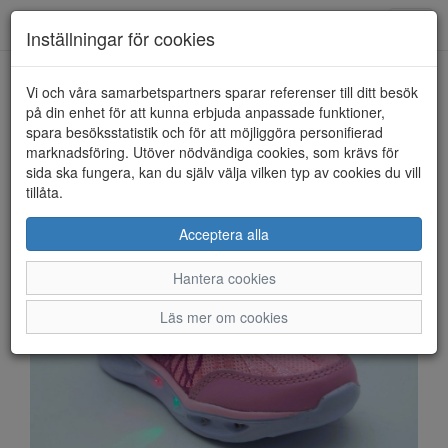
Anderbergs skor
Toggl
Inställningar för cookies
navig
Vi och våra samarbetspartners sparar referenser till ditt besök
HEM
LEAF
på din enhet för att kunna erbjuda anpassade funktioner,
spara besöksstatistik och för att möjliggöra personifierad
marknadsföring. Utöver nödvändiga cookies, som krävs för
sida ska fungera, kan du själv välja vilken typ av cookies du vill
tillåta.
Acceptera alla
Hantera cookies
Läs mer om cookies