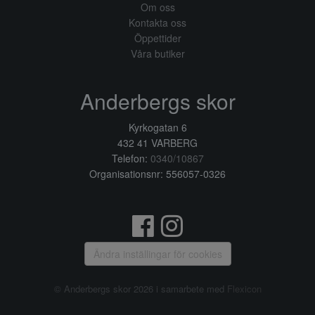
Om oss
Kontakta oss
Öppettider
Våra butiker
Anderbergs skor
Kyrkogatan 6
432 41 VARBERG
Telefon:
0340/10867
Organisationsnr: 556057-0326
Ändra inställingar för cookies
© Anderbergs skor 2026 i samarbete med
Flexicon