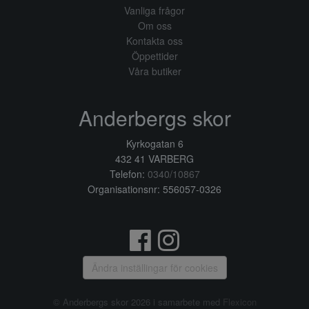
Vanliga frågor
Om oss
Kontakta oss
Öppettider
Våra butiker
Anderbergs skor
Kyrkogatan 6
432 41 VARBERG
Telefon:
0340/10867
Organisationsnr: 556057-0326
Ändra inställingar för cookies
© Anderbergs skor 2026 i samarbete med
Flexicon