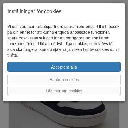
Anderbergs skor
Toggl
Inställningar för cookies
navig
Vi och våra samarbetspartners sparar referenser till ditt besök
HEM
FILA
på din enhet för att kunna erbjuda anpassade funktioner,
spara besöksstatistik och för att möjliggöra personifierad
marknadsföring. Utöver nödvändiga cookies, som krävs för
sida ska fungera, kan du själv välja vilken typ av cookies du vill
tillåta.
Acceptera alla
Hantera cookies
Läs mer om cookies