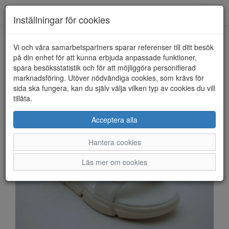
Anderbergs skor
Toggl
Inställningar för cookies
navig
Vi och våra samarbetspartners sparar referenser till ditt besök
HEM
WILDFLOWER
på din enhet för att kunna erbjuda anpassade funktioner,
spara besöksstatistik och för att möjliggöra personifierad
marknadsföring. Utöver nödvändiga cookies, som krävs för
sida ska fungera, kan du själv välja vilken typ av cookies du vill
tillåta.
Acceptera alla
Hantera cookies
Läs mer om cookies