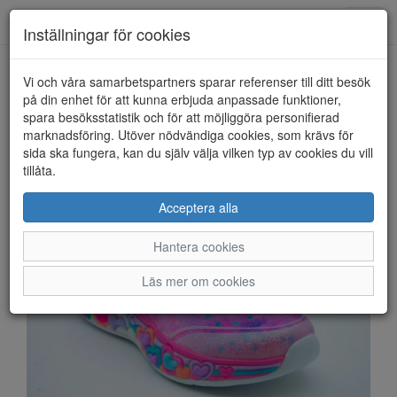
Anderbergs skor
Toggl
Inställningar för cookies
navig
Vi och våra samarbetspartners sparar referenser till ditt besök
HEM
SKECHERS
på din enhet för att kunna erbjuda anpassade funktioner,
spara besöksstatistik och för att möjliggöra personifierad
marknadsföring. Utöver nödvändiga cookies, som krävs för
sida ska fungera, kan du själv välja vilken typ av cookies du vill
tillåta.
Acceptera alla
Hantera cookies
Läs mer om cookies