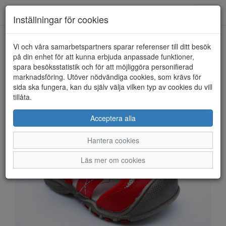
Anderbergs skor
Toggl
Inställningar för cookies
navig
Vi och våra samarbetspartners sparar referenser till ditt besök
HEM
PAX
på din enhet för att kunna erbjuda anpassade funktioner,
spara besöksstatistik och för att möjliggöra personifierad
marknadsföring. Utöver nödvändiga cookies, som krävs för
sida ska fungera, kan du själv välja vilken typ av cookies du vill
tillåta.
Acceptera alla
Hantera cookies
Läs mer om cookies