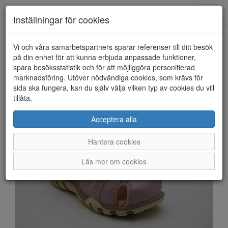
Anderbergs skor
Toggl
Inställningar för cookies
navig
Vi och våra samarbetspartners sparar referenser till ditt besök
HEM
LEAF
på din enhet för att kunna erbjuda anpassade funktioner,
spara besöksstatistik och för att möjliggöra personifierad
marknadsföring. Utöver nödvändiga cookies, som krävs för
sida ska fungera, kan du själv välja vilken typ av cookies du vill
tillåta.
Acceptera alla
Hantera cookies
Läs mer om cookies