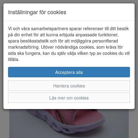
Anderbergs skor
Toggl
Inställningar för cookies
navig
Vi och våra samarbetspartners sparar referenser till ditt besök
HEM
LEAF
på din enhet för att kunna erbjuda anpassade funktioner,
spara besöksstatistik och för att möjliggöra personifierad
marknadsföring. Utöver nödvändiga cookies, som krävs för
sida ska fungera, kan du själv välja vilken typ av cookies du vill
tillåta.
Acceptera alla
Hantera cookies
Läs mer om cookies