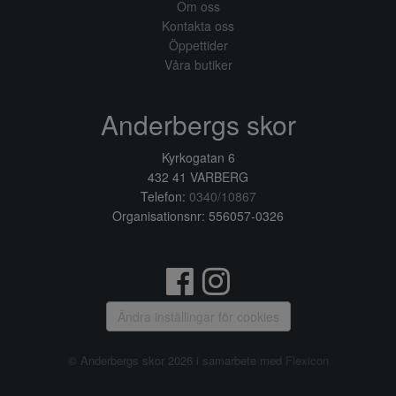
Om oss
Kontakta oss
Öppettider
Våra butiker
Anderbergs skor
Kyrkogatan 6
432 41 VARBERG
Telefon:
0340/10867
Organisationsnr: 556057-0326
Ändra inställingar för cookies
© Anderbergs skor 2026 i samarbete med
Flexicon