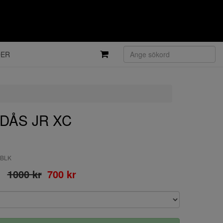
DER
ODÅS JR XC
-BLK
1000 kr
700 kr