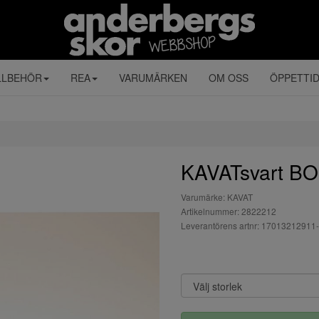
LLBEHÖR
REA
VARUMÄRKEN
OM OSS
ÖPPETTI
KAVATsvart B
Varumärke: KAVAT
Artikelnummer: 2822212
Leverantörens artnr: 17013212911