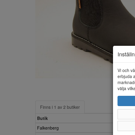
Inställ
Vi och vå
erbjuda a
marknads
välja vilk
Finns i 1 av 2 butiker
Butik
30
Falkenberg