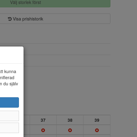
Välj storlek först
Visa prishistorik
Skinn
Textil
att kunna
Resårboots
nifierad
n du själv
36
37
38
39