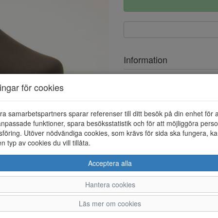
Information
Ovandel
ningar för cookies
Foder
ra samarbetspartners sparar referenser till ditt besök på din enhet för 
Övrigt
npassade funktioner, spara besöksstatistik och för att möjliggöra perso
föring. Utöver nödvändiga cookies, som krävs för sida ska fungera, ka
en typ av cookies du vill tillåta.
Acceptera alla
Hantera cookies
31
32
33
34
35
Läs mer om cookies