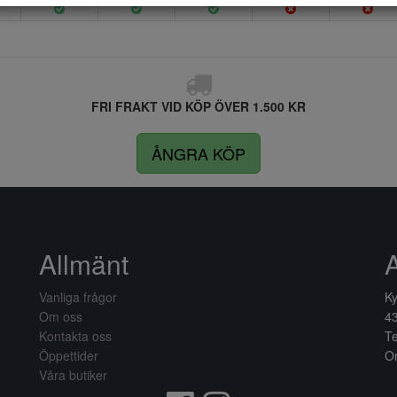
FRI FRAKT VID KÖP ÖVER 1.500 KR
ÅNGRA KÖP
Allmänt
Vanliga frågor
Ky
Om oss
4
Kontakta oss
Te
Öppettider
Or
Våra butiker