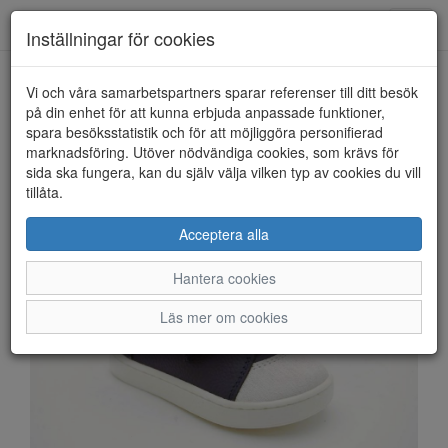
Anderbergs skor
Toggl
Inställningar för cookies
navig
Vi och våra samarbetspartners sparar referenser till ditt besök
HEM
KAVAT
på din enhet för att kunna erbjuda anpassade funktioner,
spara besöksstatistik och för att möjliggöra personifierad
marknadsföring. Utöver nödvändiga cookies, som krävs för
sida ska fungera, kan du själv välja vilken typ av cookies du vill
tillåta.
Acceptera alla
Hantera cookies
Läs mer om cookies