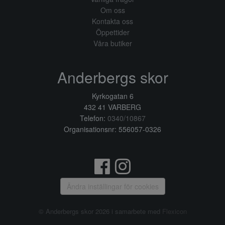
Om oss
Kontakta oss
Öppettider
Våra butiker
Anderbergs skor
Kyrkogatan 6
432 41 VARBERG
Telefon:
0340/10867
Organisationsnr: 556057-0326
Ändra inställingar för cookies
© Anderbergs skor 2026 i samarbete med
Flexicon