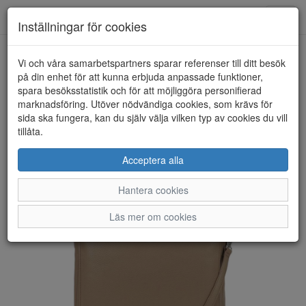
Anderbergs skor
Toggl
Inställningar för cookies
navig
Vi och våra samarbetspartners sparar referenser till ditt besök
HEM
ULRIKA DESIGN
på din enhet för att kunna erbjuda anpassade funktioner,
spara besöksstatistik och för att möjliggöra personifierad
marknadsföring. Utöver nödvändiga cookies, som krävs för
sida ska fungera, kan du själv välja vilken typ av cookies du vill
tillåta.
Acceptera alla
Hantera cookies
Läs mer om cookies